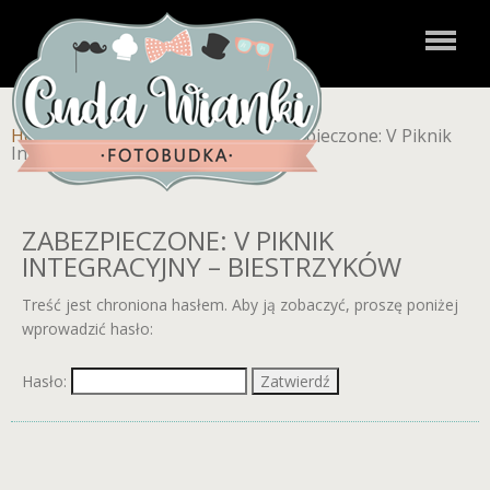
Home
»
Zdjęcia dla klientów
»
Zabezpieczone: V Piknik
Integracyjny – Biestrzyków
ZABEZPIECZONE: V PIKNIK
INTEGRACYJNY – BIESTRZYKÓW
Treść jest chroniona hasłem. Aby ją zobaczyć, proszę poniżej
wprowadzić hasło:
Hasło: