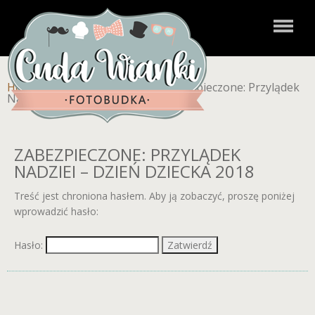
Home
»
Zdjęcia dla klientów
»
Zabezpieczone: Przylądek
Nadziei – DZIEŃ DZIECKA 2018
ZABEZPIECZONE: PRZYLĄDEK
NADZIEI – DZIEŃ DZIECKA 2018
Treść jest chroniona hasłem. Aby ją zobaczyć, proszę poniżej
wprowadzić hasło:
Hasło: