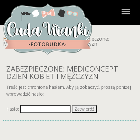
Home
»
Zdjęcia dla klientów
»
Zabezpieczone:
MEDICONCEPT Dzień Kobiet i Mężczyzn
ZABEZPIECZONE: MEDICONCEPT
DZIEŃ KOBIET I MĘŻCZYZN
Treść jest chroniona hasłem. Aby ją zobaczyć, proszę poniżej
wprowadzić hasło:
Hasło: