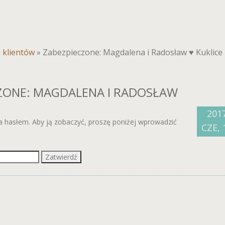
a klientów
»
Zabezpieczone: Magdalena i Radosław ♥ Kuklice
ZONE: MAGDALENA I RADOSŁAW
201
na hasłem. Aby ją zobaczyć, proszę poniżej wprowadzić
CZE, 