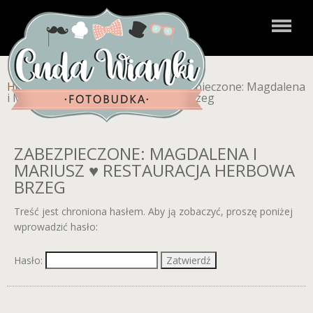
Home
»
Zdjęcia dla klientów
»
Zabezpieczone: Magdalena
i Mariusz ♥ Restauracja Herbowa Brzeg
ZABEZPIECZONE: MAGDALENA I
MARIUSZ ♥ RESTAURACJA HERBOWA
BRZEG
Treść jest chroniona hasłem. Aby ją zobaczyć, proszę poniżej
wprowadzić hasło:
Hasło: