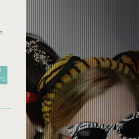
a
6
10