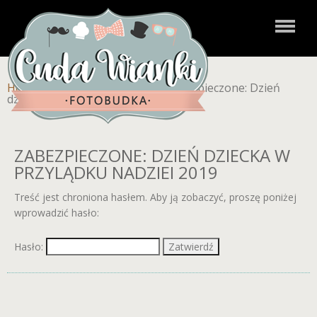
Home
»
Zdjęcia dla klientów
»
Zabezpieczone: Dzień
dziecka w Przylądku Nadziei 2019
ZABEZPIECZONE: DZIEŃ DZIECKA W
PRZYLĄDKU NADZIEI 2019
Treść jest chroniona hasłem. Aby ją zobaczyć, proszę poniżej
wprowadzić hasło:
Hasło: