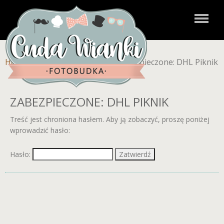
Home
»
Zdjęcia dla klientów
»
Zabezpieczone: DHL Piknik
ZABEZPIECZONE: DHL PIKNIK
Treść jest chroniona hasłem. Aby ją zobaczyć, proszę poniżej
wprowadzić hasło:
Hasło: