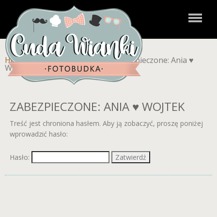
Home
»
Zdjęcia dla klientów
»
Zabezpieczone: Ania ♥
Wojtek
ZABEZPIECZONE: ANIA ♥ WOJTEK
Treść jest chroniona hasłem. Aby ją zobaczyć, proszę poniżej
wprowadzić hasło:
Hasło: