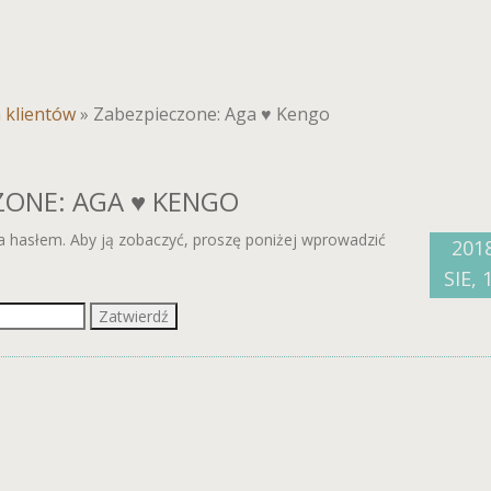
a klientów
»
Zabezpieczone: Aga ♥ Kengo
ZONE: AGA ♥ KENGO
na hasłem. Aby ją zobaczyć, proszę poniżej wprowadzić
201
SIE, 