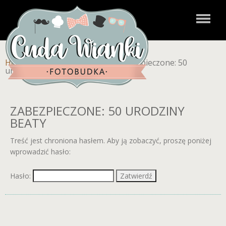
Home
»
Zdjęcia dla klientów
»
Zabezpieczone: 50
urodziny Beaty
ZABEZPIECZONE: 50 URODZINY
BEATY
Treść jest chroniona hasłem. Aby ją zobaczyć, proszę poniżej
wprowadzić hasło:
Hasło: