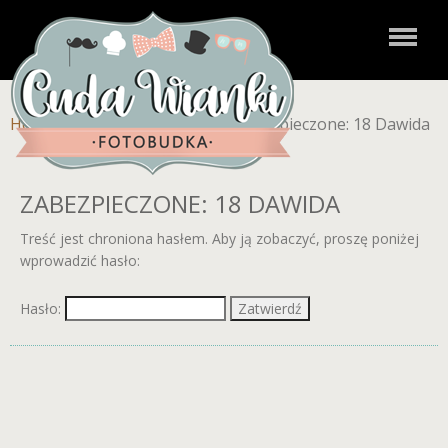
Home
»
Zdjęcia dla klientów
»
Zabezpieczone: 18 Dawida
ZABEZPIECZONE: 18 DAWIDA
Treść jest chroniona hasłem. Aby ją zobaczyć, proszę poniżej
wprowadzić hasło:
Hasło: