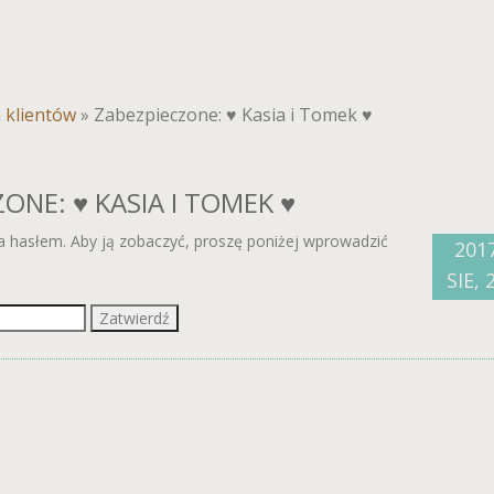
a klientów
»
Zabezpieczone: ♥ Kasia i Tomek ♥
ONE: ♥ KASIA I TOMEK ♥
na hasłem. Aby ją zobaczyć, proszę poniżej wprowadzić
201
SIE, 