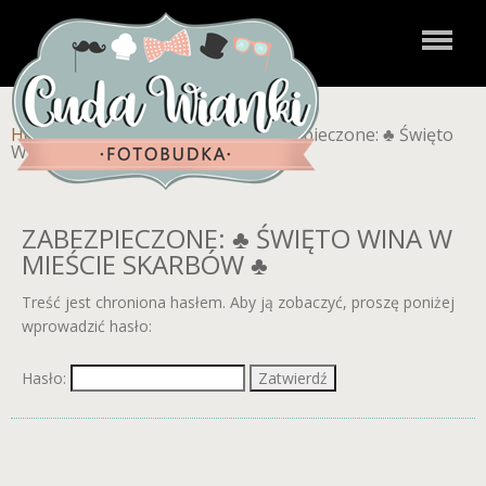
Home
»
Zdjęcia dla klientów
»
Zabezpieczone: ♣ Święto
Wina w Mieście Skarbów ♣
ZABEZPIECZONE: ♣ ŚWIĘTO WINA W
MIEŚCIE SKARBÓW ♣
Treść jest chroniona hasłem. Aby ją zobaczyć, proszę poniżej
wprowadzić hasło:
Hasło: